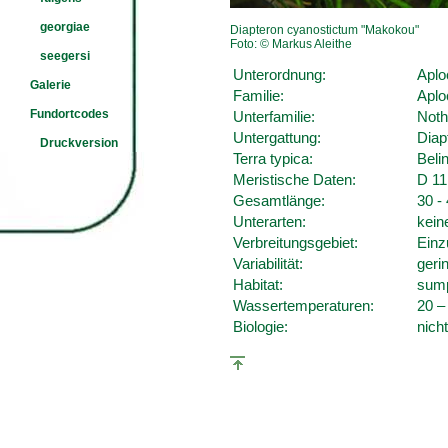
georgiae
Diapteron cyanostictum "Makokou"
Foto: © Markus Aleithe
seegersi
Unterordnung:
Aplo
Galerie
Familie:
Aplo
Fundortcodes
Unterfamilie:
Noth
Untergattung:
Diap
Druckversion
Terra typica:
Beli
Meristische Daten:
D 11
Gesamtlänge:
30 -
Unterarten:
kein
Verbreitungsgebiet:
Einz
Variabilität:
geri
Habitat:
sump
Wassertemperaturen:
20 –
Biologie:
nicht