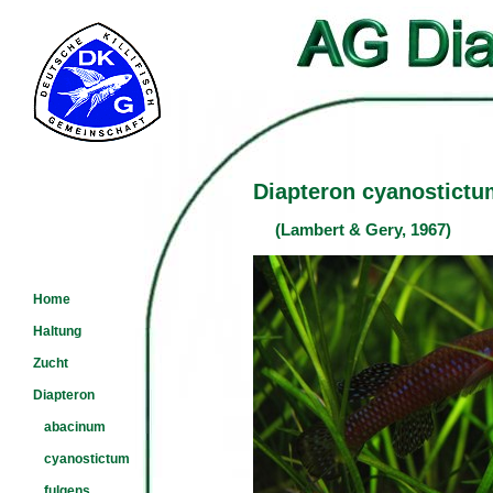
Diapteron cyanostictu
(Lambert & Gery, 1967)
Home
Haltung
Zucht
Diapteron
abacinum
cyanostictum
fulgens